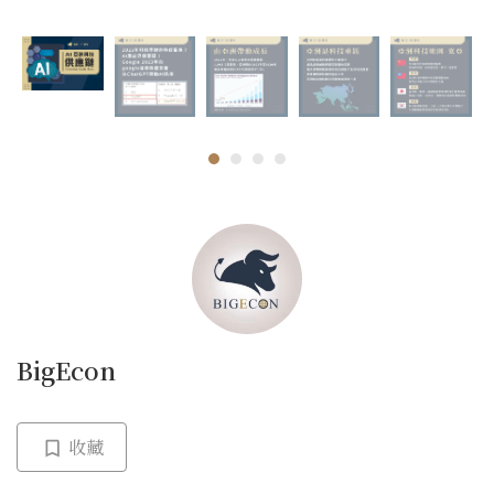
BigEcon
收藏