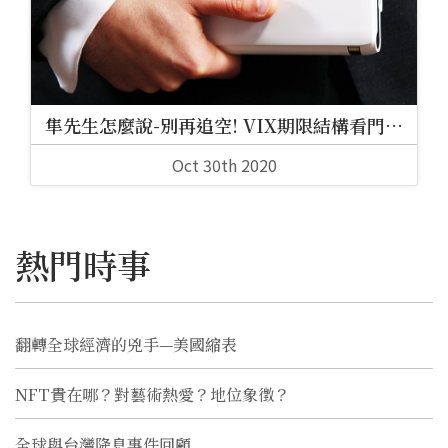
隼先生怎麼說-別再追空! VIX期限結構看門
道!
Oct 30th 2020
熱門時事
翻轉全球經濟的兇手—美國縮表
NFT貴在哪？對藝術熱愛？地位象徵？
全球與台灣降息事件回顧