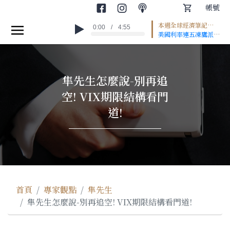
帳號
本週全球經濟筆記
0:00
/
4:55
首頁
#EP2
美國利率連五凍鷹派聲
浪升高 日圓重貶推升
世界金融
通膨壓力 歐洲經濟回
溫聚焦移民與熱浪 *本
集為AI朗讀 --
產業趨勢
隼先生怎麼說-別再追
Hosting provided
by
SoundOn
空! VIX期限結構看門
專家觀點
道!
圖文輕讀
投資小學堂
課程專區
首頁
專家觀點
隼先生
隼先生怎麼說-別再追空! VIX期限結構看門道!